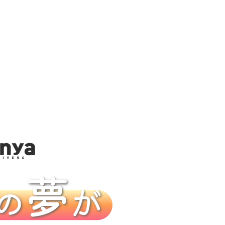
夢
の
が