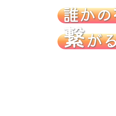
誰かの
繋
が