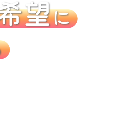
希望
に
る