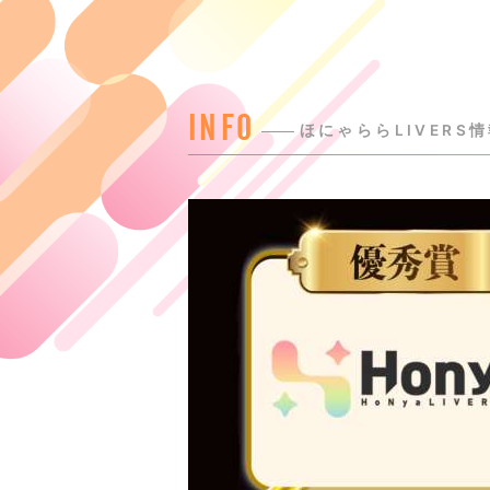
INFO
ほにゃららLIVERS