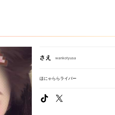
さえ
wankotyusa
ほにゃららライバー