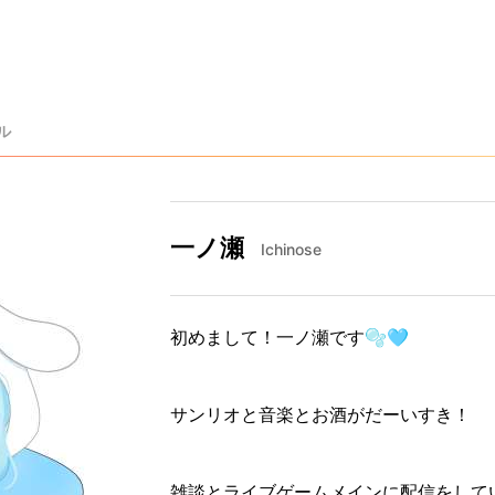
ル
一ノ瀬
Ichinose
初めまして！一ノ瀬です️🫧️🩵
サンリオと音楽とお酒がだーいすき！
雑談とライブゲームメインに配信をして